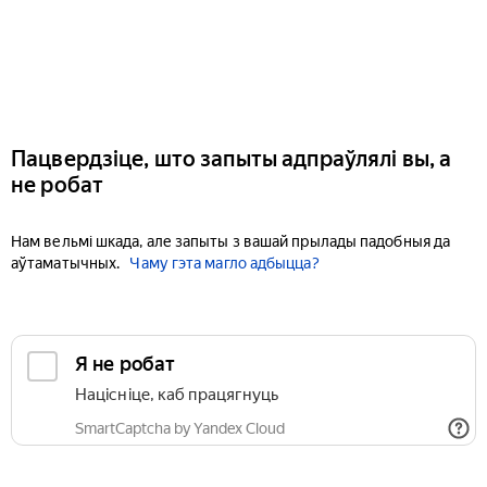
Пацвердзіце, што запыты адпраўлялі вы, а
не робат
Нам вельмі шкада, але запыты з вашай прылады падобныя да
аўтаматычных.
Чаму гэта магло адбыцца?
Я не робат
Націсніце, каб працягнуць
SmartCaptcha by Yandex Cloud