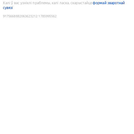
Калі ў вас узніклі праблемы, калі ласка, скарыстайце
формай зваротнай
сувязі
9175668882063623212
:
1785995562