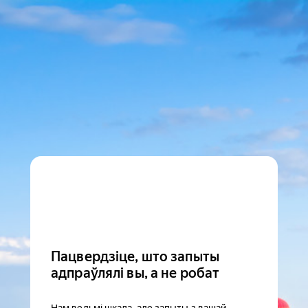
Пацвердзіце, што запыты
адпраўлялі вы, а не робат