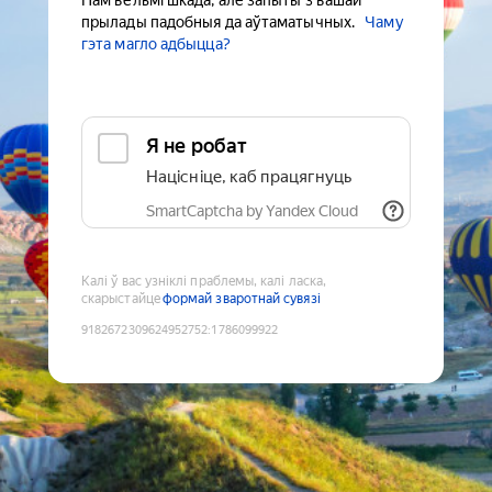
Нам вельмі шкада, але запыты з вашай
прылады падобныя да аўтаматычных.
Чаму
гэта магло адбыцца?
Я не робат
Націсніце, каб працягнуць
SmartCaptcha by Yandex Cloud
Калі ў вас узніклі праблемы, калі ласка,
скарыстайце
формай зваротнай сувязі
9182672309624952752
:
1786099922