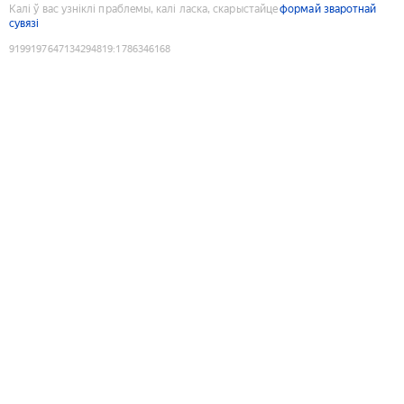
Калі ў вас узніклі праблемы, калі ласка, скарыстайце
формай зваротнай
сувязі
9199197647134294819
:
1786346168