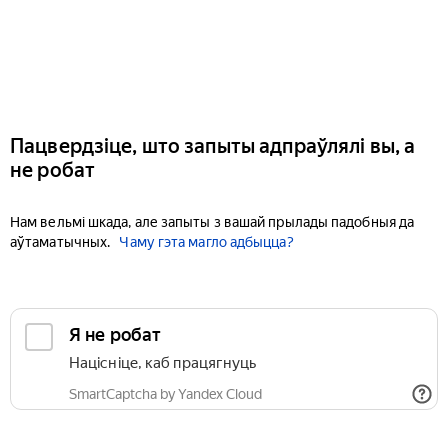
Пацвердзіце, што запыты адпраўлялі вы, а
не робат
Нам вельмі шкада, але запыты з вашай прылады падобныя да
аўтаматычных.
Чаму гэта магло адбыцца?
Я не робат
Націсніце, каб працягнуць
SmartCaptcha by Yandex Cloud