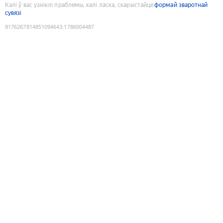
Калі ў вас узніклі праблемы, калі ласка, скарыстайце
формай зваротнай
сувязі
9176267814851094643
:
1786004487