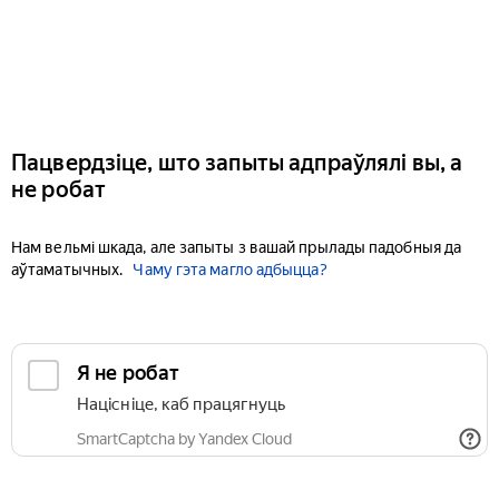
Пацвердзіце, што запыты адпраўлялі вы, а
не робат
Нам вельмі шкада, але запыты з вашай прылады падобныя да
аўтаматычных.
Чаму гэта магло адбыцца?
Я не робат
Націсніце, каб працягнуць
SmartCaptcha by Yandex Cloud