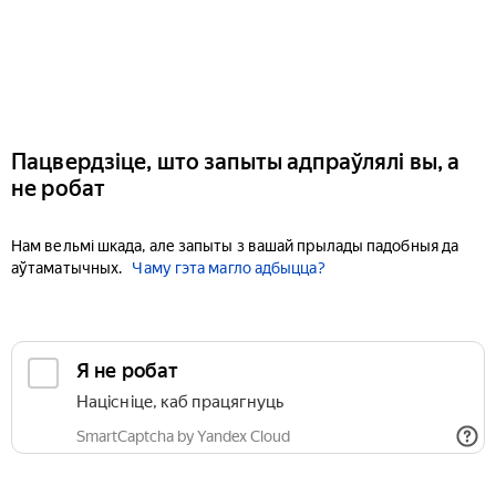
Пацвердзіце, што запыты адпраўлялі вы, а
не робат
Нам вельмі шкада, але запыты з вашай прылады падобныя да
аўтаматычных.
Чаму гэта магло адбыцца?
Я не робат
Націсніце, каб працягнуць
SmartCaptcha by Yandex Cloud