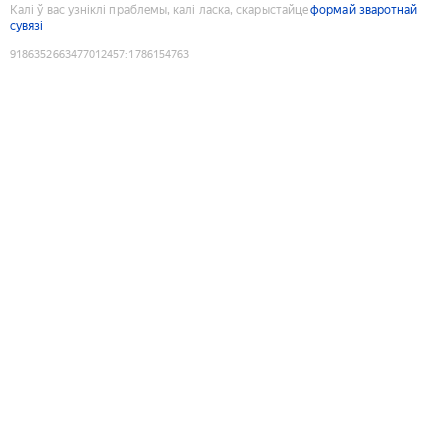
Калі ў вас узніклі праблемы, калі ласка, скарыстайце
формай зваротнай
сувязі
9186352663477012457
:
1786154763