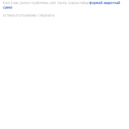
Калі ў вас узніклі праблемы, калі ласка, скарыстайце
формай зваротнай
сувязі
9179645473703490996
:
1786054818