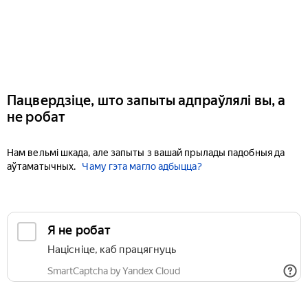
Пацвердзіце, што запыты адпраўлялі вы, а
не робат
Нам вельмі шкада, але запыты з вашай прылады падобныя да
аўтаматычных.
Чаму гэта магло адбыцца?
Я не робат
Націсніце, каб працягнуць
SmartCaptcha by Yandex Cloud