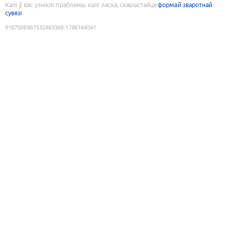
Калі ў вас узніклі праблемы, калі ласка, скарыстайце
формай зваротнай
сувязі
9187008861532463368
:
1786164541