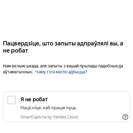
Пацвердзіце, што запыты адпраўлялі вы, а
не робат
Нам вельмі шкада, але запыты з вашай прылады падобныя да
аўтаматычных.
Чаму гэта магло адбыцца?
Я не робат
Націсніце, каб працягнуць
SmartCaptcha by Yandex Cloud