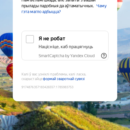
Нам вельмі шкада, але запыты з вашай
прылады падобныя да аўтаматычных.
Чаму
гэта магло адбыцца?
Я не робат
Націсніце, каб працягнуць
SmartCaptcha by Yandex Cloud
Калі ў вас узніклі праблемы, калі ласка,
скарыстайце
формай зваротнай сувязі
9174876357183426557
:
1785983753