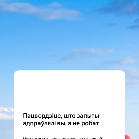
Пацвердзіце, што запыты
адпраўлялі вы, а не робат