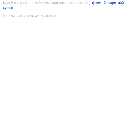
Калі ў вас узніклі праблемы, калі ласка, скарыстайце
формай зваротнай
сувязі
9187245520539369434
:
1786168068