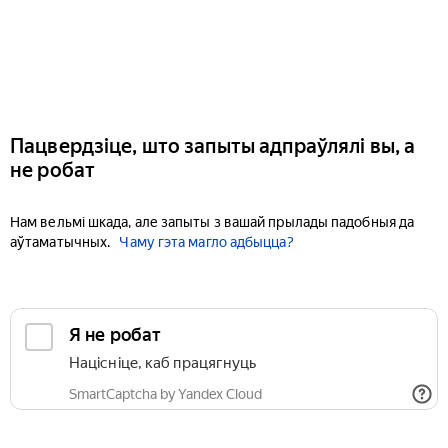
Пацвердзіце, што запыты адпраўлялі вы, а
не робат
Нам вельмі шкада, але запыты з вашай прылады падобныя да
аўтаматычных.
Чаму гэта магло адбыцца?
Я не робат
Націсніце, каб працягнуць
SmartCaptcha by Yandex Cloud