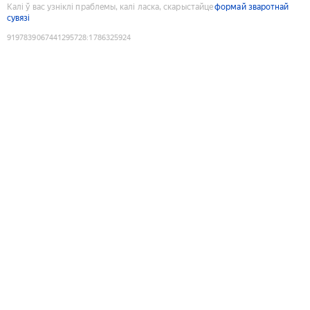
Калі ў вас узніклі праблемы, калі ласка, скарыстайце
формай зваротнай
сувязі
9197839067441295728
:
1786325924