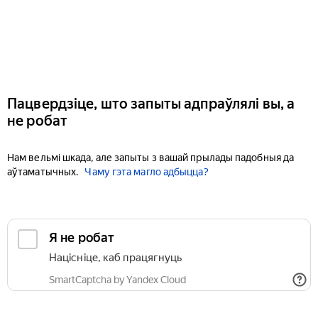
Пацвердзіце, што запыты адпраўлялі вы, а
не робат
Нам вельмі шкада, але запыты з вашай прылады падобныя да
аўтаматычных.
Чаму гэта магло адбыцца?
Я не робат
Націсніце, каб працягнуць
SmartCaptcha by Yandex Cloud