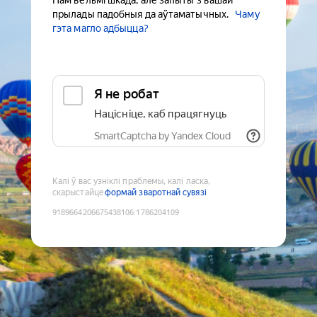
Нам вельмі шкада, але запыты з вашай
прылады падобныя да аўтаматычных.
Чаму
гэта магло адбыцца?
Я не робат
Націсніце, каб працягнуць
SmartCaptcha by Yandex Cloud
Калі ў вас узніклі праблемы, калі ласка,
скарыстайце
формай зваротнай сувязі
9189664206675438106
:
1786204109