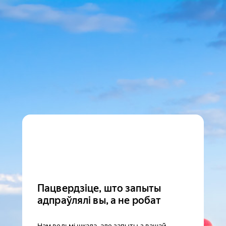
Пацвердзіце, што запыты
адпраўлялі вы, а не робат