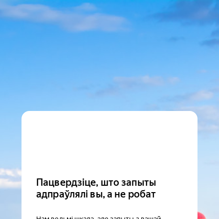
Пацвердзіце, што запыты
адпраўлялі вы, а не робат