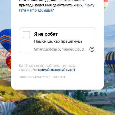
Нам вельмі шкада, але запыты з вашай
прылады падобныя да аўтаматычных.
Чаму
гэта магло адбыцца?
Я не робат
Націсніце, каб працягнуць
SmartCaptcha by Yandex Cloud
Калі ў вас узніклі праблемы, калі ласка,
скарыстайце
формай зваротнай сувязі
9184582384124462972
:
1786128384