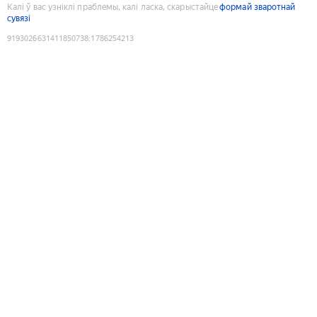
Калі ў вас узніклі праблемы, калі ласка, скарыстайце
формай зваротнай
сувязі
9193026631411850738
:
1786254213