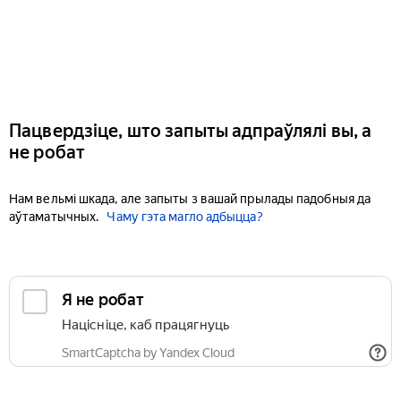
Пацвердзіце, што запыты адпраўлялі вы, а
не робат
Нам вельмі шкада, але запыты з вашай прылады падобныя да
аўтаматычных.
Чаму гэта магло адбыцца?
Я не робат
Націсніце, каб працягнуць
SmartCaptcha by Yandex Cloud