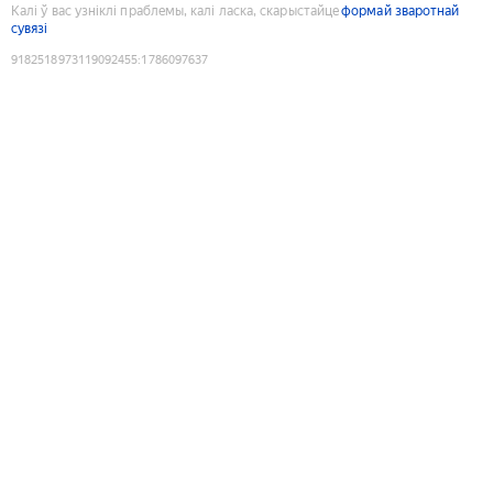
Калі ў вас узніклі праблемы, калі ласка, скарыстайце
формай зваротнай
сувязі
9182518973119092455
:
1786097637