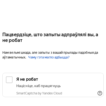
Пацвердзіце, што запыты адпраўлялі вы, а
не робат
Нам вельмі шкада, але запыты з вашай прылады падобныя да
аўтаматычных.
Чаму гэта магло адбыцца?
Я не робат
Націсніце, каб працягнуць
SmartCaptcha by Yandex Cloud