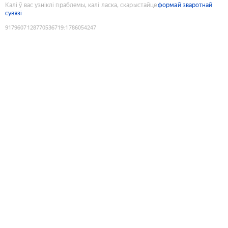
Калі ў вас узніклі праблемы, калі ласка, скарыстайце
формай зваротнай
сувязі
9179607128770536719
:
1786054247