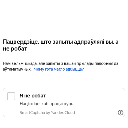
Пацвердзіце, што запыты адпраўлялі вы, а
не робат
Нам вельмі шкада, але запыты з вашай прылады падобныя да
аўтаматычных.
Чаму гэта магло адбыцца?
Я не робат
Націсніце, каб працягнуць
SmartCaptcha by Yandex Cloud