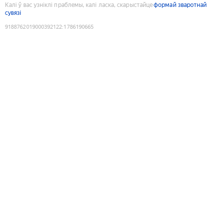
Калі ў вас узніклі праблемы, калі ласка, скарыстайце
формай зваротнай
сувязі
9188762019000392122
:
1786190665