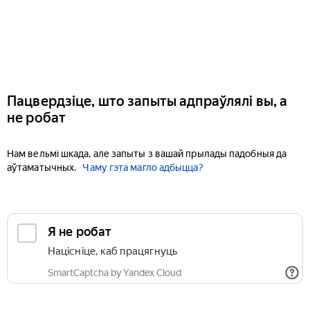
Пацвердзіце, што запыты адпраўлялі вы, а
не робат
Нам вельмі шкада, але запыты з вашай прылады падобныя да
аўтаматычных.
Чаму гэта магло адбыцца?
Я не робат
Націсніце, каб працягнуць
SmartCaptcha by Yandex Cloud