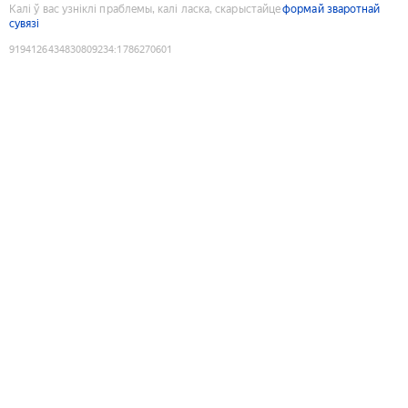
Калі ў вас узніклі праблемы, калі ласка, скарыстайце
формай зваротнай
сувязі
9194126434830809234
:
1786270601