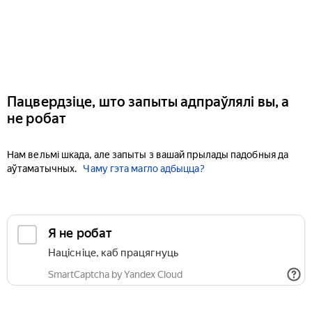
Пацвердзіце, што запыты адпраўлялі вы, а
не робат
Нам вельмі шкада, але запыты з вашай прылады падобныя да
аўтаматычных.
Чаму гэта магло адбыцца?
Я не робат
Націсніце, каб працягнуць
SmartCaptcha by Yandex Cloud