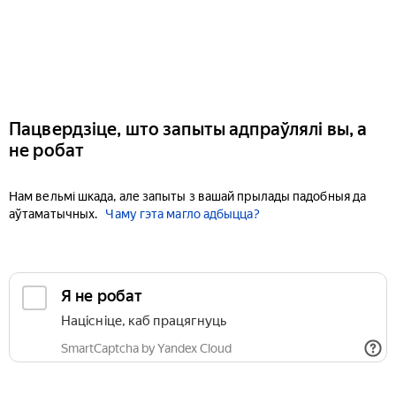
Пацвердзіце, што запыты адпраўлялі вы, а
не робат
Нам вельмі шкада, але запыты з вашай прылады падобныя да
аўтаматычных.
Чаму гэта магло адбыцца?
Я не робат
Націсніце, каб працягнуць
SmartCaptcha by Yandex Cloud