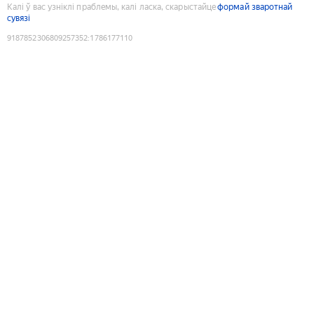
Калі ў вас узніклі праблемы, калі ласка, скарыстайце
формай зваротнай
сувязі
9187852306809257352
:
1786177110