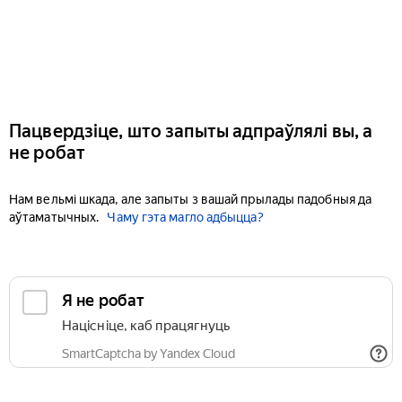
Пацвердзіце, што запыты адпраўлялі вы, а
не робат
Нам вельмі шкада, але запыты з вашай прылады падобныя да
аўтаматычных.
Чаму гэта магло адбыцца?
Я не робат
Націсніце, каб працягнуць
SmartCaptcha by Yandex Cloud