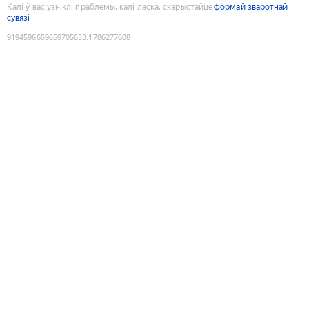
Калі ў вас узніклі праблемы, калі ласка, скарыстайце
формай зваротнай
сувязі
9194596659659705633
:
1786277608