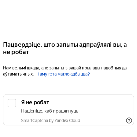
Пацвердзіце, што запыты адпраўлялі вы, а
не робат
Нам вельмі шкада, але запыты з вашай прылады падобныя да
аўтаматычных.
Чаму гэта магло адбыцца?
Я не робат
Націсніце, каб працягнуць
SmartCaptcha by Yandex Cloud