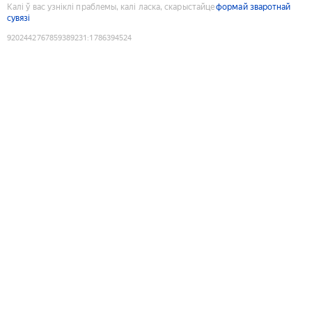
Калі ў вас узніклі праблемы, калі ласка, скарыстайце
формай зваротнай
сувязі
9202442767859389231
:
1786394524