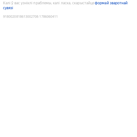
Калі ў вас узніклі праблемы, калі ласка, скарыстайце
формай зваротнай
сувязі
9180020818613002708
:
1786060411