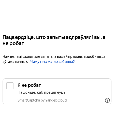
Пацвердзіце, што запыты адпраўлялі вы, а
не робат
Нам вельмі шкада, але запыты з вашай прылады падобныя да
аўтаматычных.
Чаму гэта магло адбыцца?
Я не робат
Націсніце, каб працягнуць
SmartCaptcha by Yandex Cloud