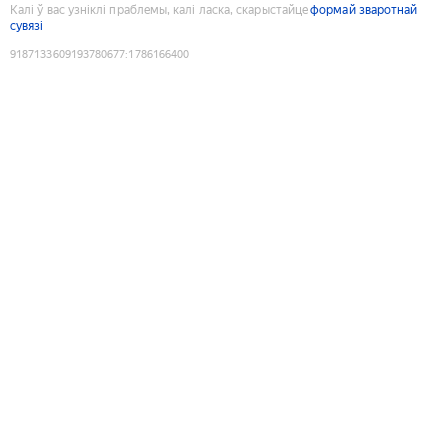
Калі ў вас узніклі праблемы, калі ласка, скарыстайце
формай зваротнай
сувязі
9187133609193780677
:
1786166400