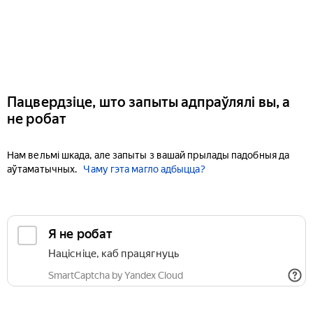
Пацвердзіце, што запыты адпраўлялі вы, а
не робат
Нам вельмі шкада, але запыты з вашай прылады падобныя да
аўтаматычных.
Чаму гэта магло адбыцца?
Я не робат
Націсніце, каб працягнуць
SmartCaptcha by Yandex Cloud