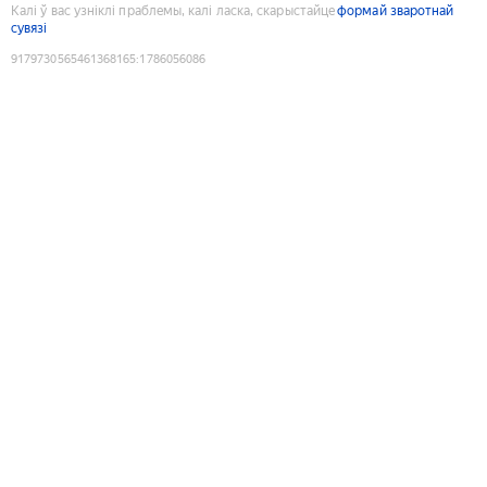
Калі ў вас узніклі праблемы, калі ласка, скарыстайце
формай зваротнай
сувязі
9179730565461368165
:
1786056086