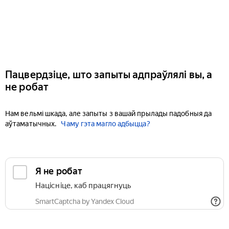
Пацвердзіце, што запыты адпраўлялі вы, а
не робат
Нам вельмі шкада, але запыты з вашай прылады падобныя да
аўтаматычных.
Чаму гэта магло адбыцца?
Я не робат
Націсніце, каб працягнуць
SmartCaptcha by Yandex Cloud