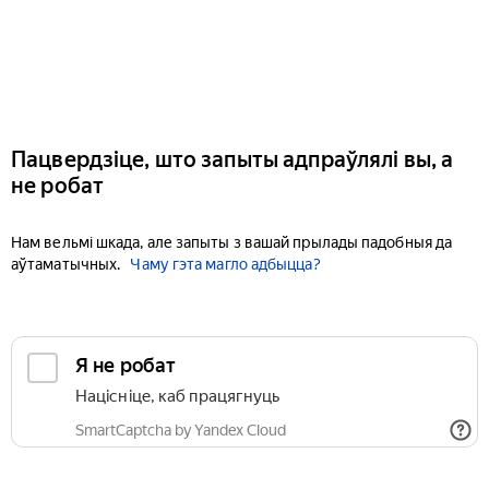
Пацвердзіце, што запыты адпраўлялі вы, а
не робат
Нам вельмі шкада, але запыты з вашай прылады падобныя да
аўтаматычных.
Чаму гэта магло адбыцца?
Я не робат
Націсніце, каб працягнуць
SmartCaptcha by Yandex Cloud