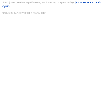
Калі ў вас узніклі праблемы, калі ласка, скарыстайце
формай зваротнай
сувязі
9187308862180210601
:
1786169012