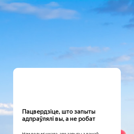
Пацвердзіце, што запыты
адпраўлялі вы, а не робат