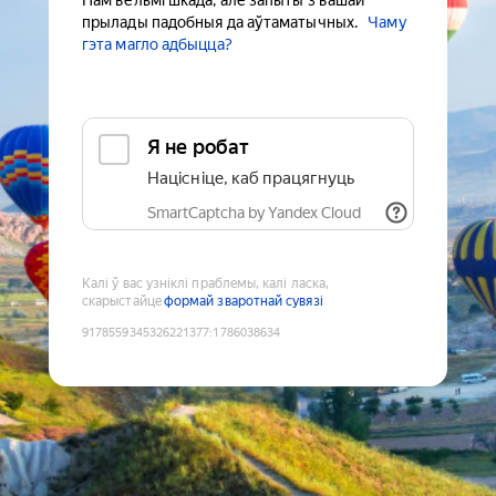
Нам вельмі шкада, але запыты з вашай
прылады падобныя да аўтаматычных.
Чаму
гэта магло адбыцца?
Я не робат
Націсніце, каб працягнуць
SmartCaptcha by Yandex Cloud
Калі ў вас узніклі праблемы, калі ласка,
скарыстайце
формай зваротнай сувязі
9178559345326221377
:
1786038634