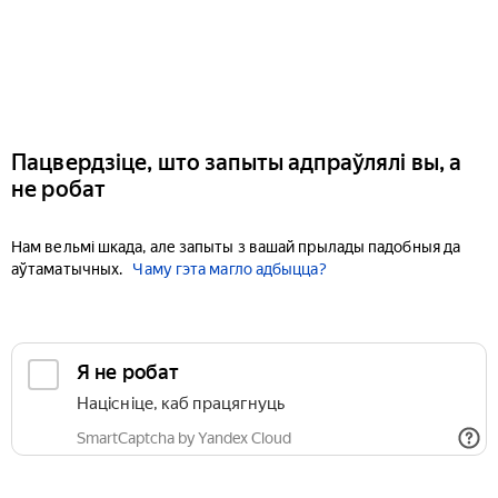
Пацвердзіце, што запыты адпраўлялі вы, а
не робат
Нам вельмі шкада, але запыты з вашай прылады падобныя да
аўтаматычных.
Чаму гэта магло адбыцца?
Я не робат
Націсніце, каб працягнуць
SmartCaptcha by Yandex Cloud