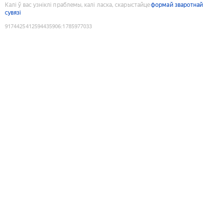
Калі ў вас узніклі праблемы, калі ласка, скарыстайце
формай зваротнай
сувязі
9174425412594435906
:
1785977033