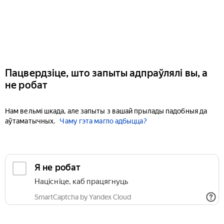
Пацвердзіце, што запыты адпраўлялі вы, а
не робат
Нам вельмі шкада, але запыты з вашай прылады падобныя да
аўтаматычных.
Чаму гэта магло адбыцца?
Я не робат
Націсніце, каб працягнуць
SmartCaptcha by Yandex Cloud