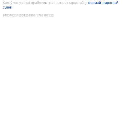
Калі ў вас узніклі праблемы, калі ласка, скарыстайце
формай зваротнай
сувязі
9183182345581251906
:
1786107522