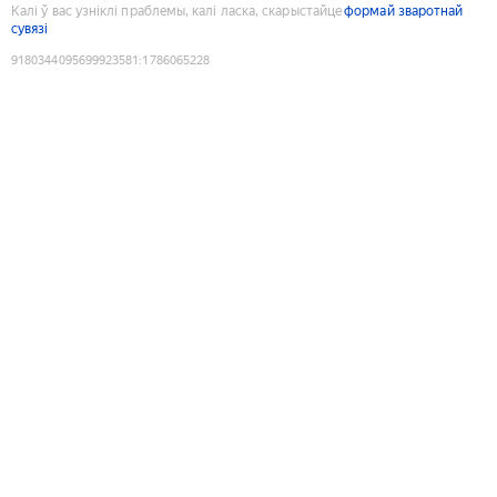
Калі ў вас узніклі праблемы, калі ласка, скарыстайце
формай зваротнай
сувязі
9180344095699923581
:
1786065228