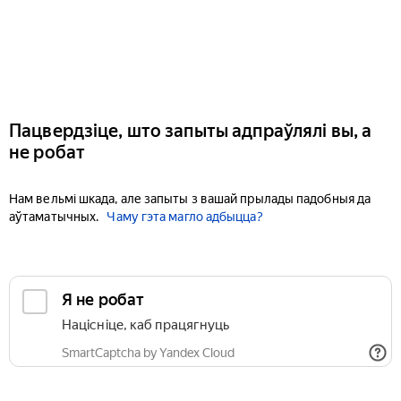
Пацвердзіце, што запыты адпраўлялі вы, а
не робат
Нам вельмі шкада, але запыты з вашай прылады падобныя да
аўтаматычных.
Чаму гэта магло адбыцца?
Я не робат
Націсніце, каб працягнуць
SmartCaptcha by Yandex Cloud