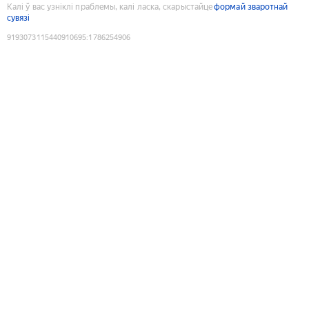
Калі ў вас узніклі праблемы, калі ласка, скарыстайце
формай зваротнай
сувязі
9193073115440910695
:
1786254906