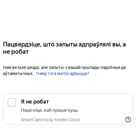
Пацвердзіце, што запыты адпраўлялі вы, а
не робат
Нам вельмі шкада, але запыты з вашай прылады падобныя да
аўтаматычных.
Чаму гэта магло адбыцца?
Я не робат
Націсніце, каб працягнуць
SmartCaptcha by Yandex Cloud