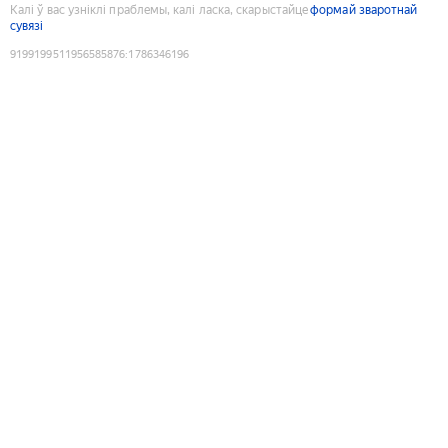
Калі ў вас узніклі праблемы, калі ласка, скарыстайце
формай зваротнай
сувязі
9199199511956585876
:
1786346196