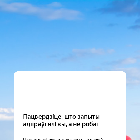
Пацвердзіце, што запыты
адпраўлялі вы, а не робат