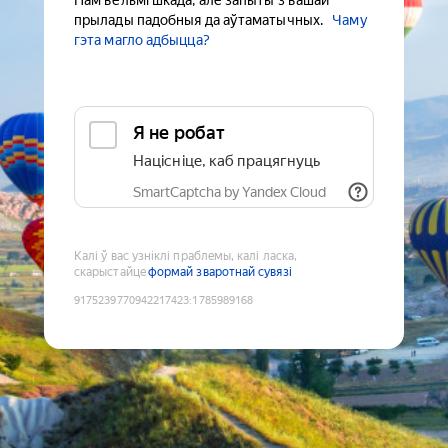
Нам вельмі шкада, але запыты з вашай
прылады падобныя да аўтаматычных.
Чаму
гэта магло адбыцца?
Я не робат
Націсніце, каб працягнуць
SmartCaptcha by Yandex Cloud
Калі ў вас узніклі праблемы, калі ласка,
скарыстайце
формай зваротнай сувязі
9175239770942217423
:
1785989168