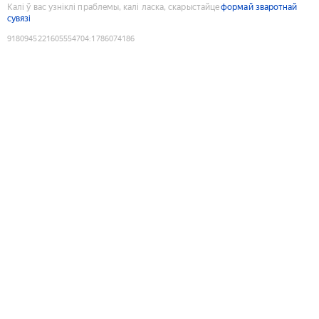
Калі ў вас узніклі праблемы, калі ласка, скарыстайце
формай зваротнай
сувязі
9180945221605554704
:
1786074186