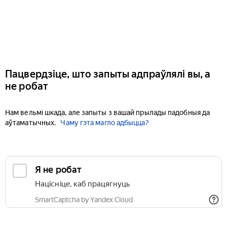
Пацвердзіце, што запыты адпраўлялі вы, а
не робат
Нам вельмі шкада, але запыты з вашай прылады падобныя да
аўтаматычных.
Чаму гэта магло адбыцца?
Я не робат
Націсніце, каб працягнуць
SmartCaptcha by Yandex Cloud