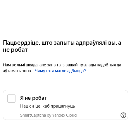
Пацвердзіце, што запыты адпраўлялі вы, а
не робат
Нам вельмі шкада, але запыты з вашай прылады падобныя да
аўтаматычных.
Чаму гэта магло адбыцца?
Я не робат
Націсніце, каб працягнуць
SmartCaptcha by Yandex Cloud