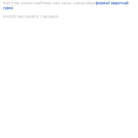
Калі ў вас узніклі праблемы, калі ласка, скарыстайце
формай зваротнай
сувязі
9191833198513659816
:
1786236429