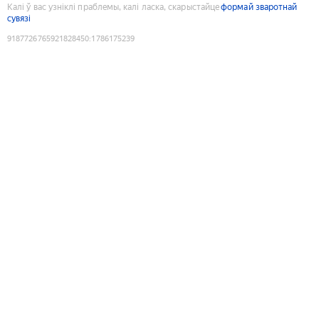
Калі ў вас узніклі праблемы, калі ласка, скарыстайце
формай зваротнай
сувязі
9187726765921828450
:
1786175239