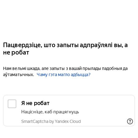
Пацвердзіце, што запыты адпраўлялі вы, а
не робат
Нам вельмі шкада, але запыты з вашай прылады падобныя да
аўтаматычных.
Чаму гэта магло адбыцца?
Я не робат
Націсніце, каб працягнуць
SmartCaptcha by Yandex Cloud