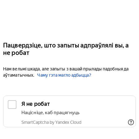
Пацвердзіце, што запыты адпраўлялі вы, а
не робат
Нам вельмі шкада, але запыты з вашай прылады падобныя да
аўтаматычных.
Чаму гэта магло адбыцца?
Я не робат
Націсніце, каб працягнуць
SmartCaptcha by Yandex Cloud