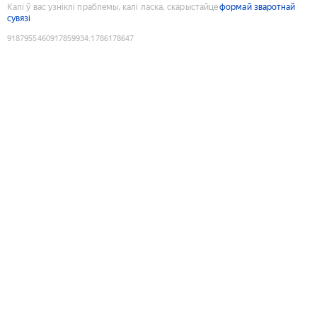
Калі ў вас узніклі праблемы, калі ласка, скарыстайце
формай зваротнай
сувязі
9187955460917859934
:
1786178647