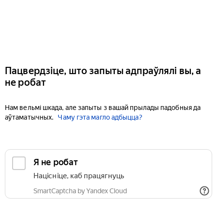
Пацвердзіце, што запыты адпраўлялі вы, а
не робат
Нам вельмі шкада, але запыты з вашай прылады падобныя да
аўтаматычных.
Чаму гэта магло адбыцца?
Я не робат
Націсніце, каб працягнуць
SmartCaptcha by Yandex Cloud