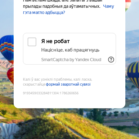
Нам вельмі шкада, але запыты з вашай
прылады падобныя да аўтаматычных.
Чаму
гэта магло адбыцца?
Я не робат
Націсніце, каб працягнуць
SmartCaptcha by Yandex Cloud
Калі ў вас узніклі праблемы, калі ласка,
скарыстайце
формай зваротнай сувязі
9193459033284811304
:
1786260656