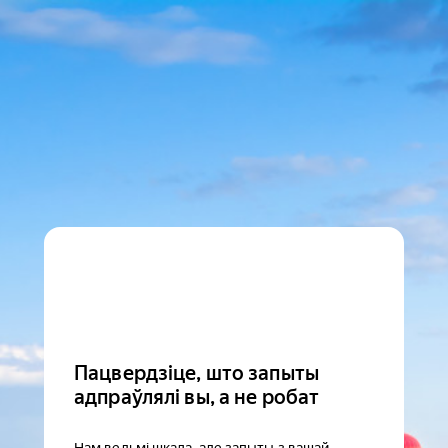
Пацвердзіце, што запыты
адпраўлялі вы, а не робат