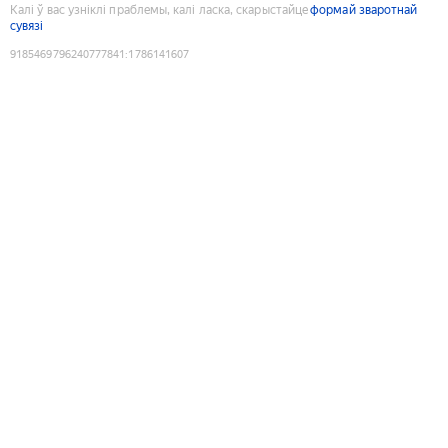
Калі ў вас узніклі праблемы, калі ласка, скарыстайце
формай зваротнай
сувязі
9185469796240777841
:
1786141607