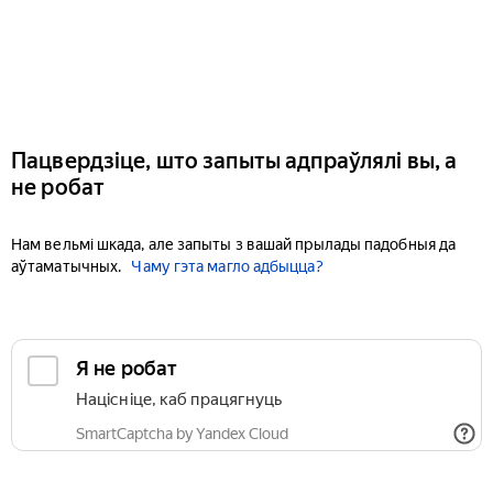
Пацвердзіце, што запыты адпраўлялі вы, а
не робат
Нам вельмі шкада, але запыты з вашай прылады падобныя да
аўтаматычных.
Чаму гэта магло адбыцца?
Я не робат
Націсніце, каб працягнуць
SmartCaptcha by Yandex Cloud