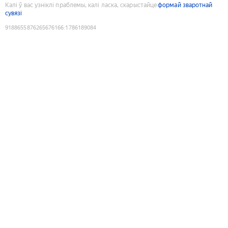
Калі ў вас узніклі праблемы, калі ласка, скарыстайце
формай зваротнай
сувязі
9188655876265676166
:
1786189084