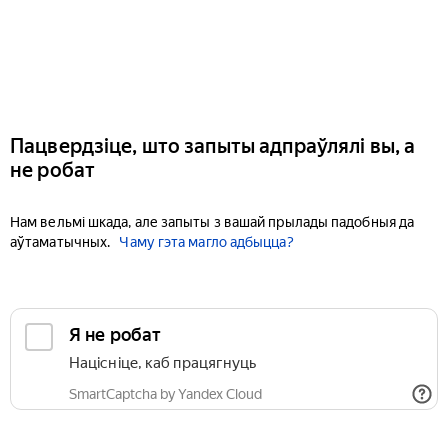
Пацвердзіце, што запыты адпраўлялі вы, а
не робат
Нам вельмі шкада, але запыты з вашай прылады падобныя да
аўтаматычных.
Чаму гэта магло адбыцца?
Я не робат
Націсніце, каб працягнуць
SmartCaptcha by Yandex Cloud