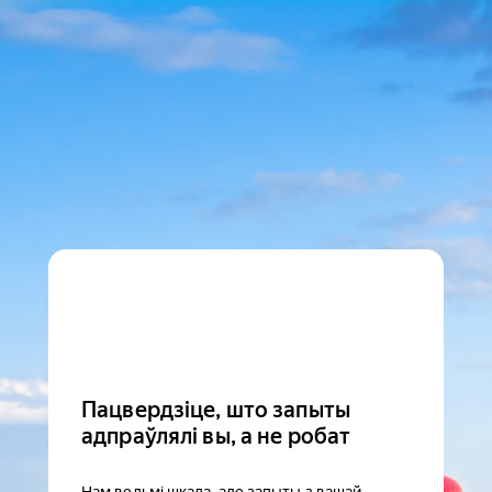
Пацвердзіце, што запыты
адпраўлялі вы, а не робат