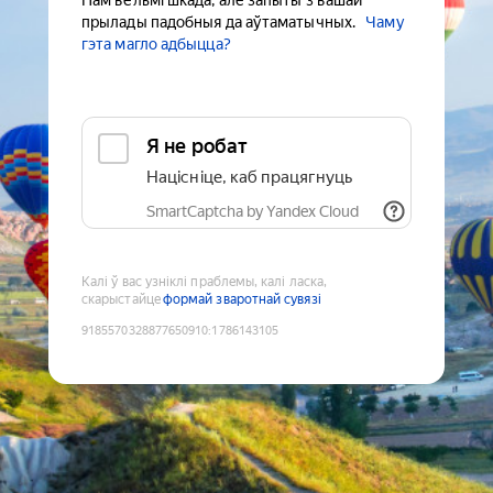
Нам вельмі шкада, але запыты з вашай
прылады падобныя да аўтаматычных.
Чаму
гэта магло адбыцца?
Я не робат
Націсніце, каб працягнуць
SmartCaptcha by Yandex Cloud
Калі ў вас узніклі праблемы, калі ласка,
скарыстайце
формай зваротнай сувязі
9185570328877650910
:
1786143105