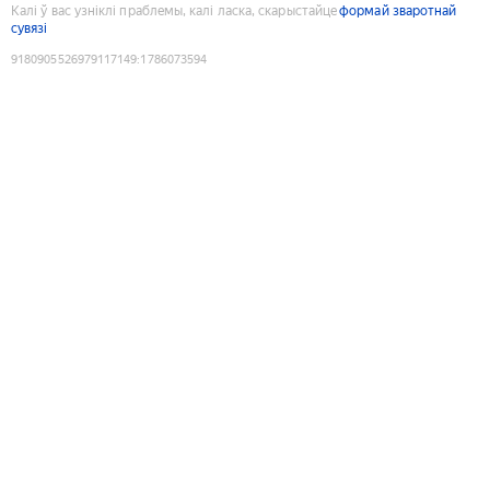
Калі ў вас узніклі праблемы, калі ласка, скарыстайце
формай зваротнай
сувязі
9180905526979117149
:
1786073594