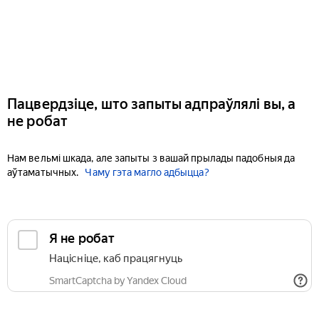
Пацвердзіце, што запыты адпраўлялі вы, а
не робат
Нам вельмі шкада, але запыты з вашай прылады падобныя да
аўтаматычных.
Чаму гэта магло адбыцца?
Я не робат
Націсніце, каб працягнуць
SmartCaptcha by Yandex Cloud