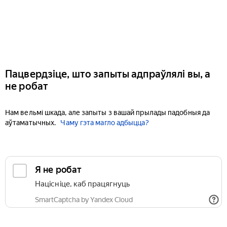
Пацвердзіце, што запыты адпраўлялі вы, а
не робат
Нам вельмі шкада, але запыты з вашай прылады падобныя да
аўтаматычных.
Чаму гэта магло адбыцца?
Я не робат
Націсніце, каб працягнуць
SmartCaptcha by Yandex Cloud