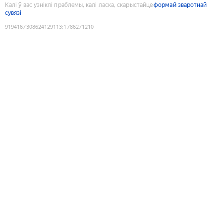
Калі ў вас узніклі праблемы, калі ласка, скарыстайце
формай зваротнай
сувязі
9194167308624129113
:
1786271210