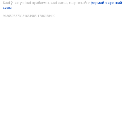
Калі ў вас узніклі праблемы, калі ласка, скарыстайце
формай зваротнай
сувязі
9186597373131661985
:
1786158410