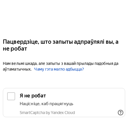
Пацвердзіце, што запыты адпраўлялі вы, а
не робат
Нам вельмі шкада, але запыты з вашай прылады падобныя да
аўтаматычных.
Чаму гэта магло адбыцца?
Я не робат
Націсніце, каб працягнуць
SmartCaptcha by Yandex Cloud