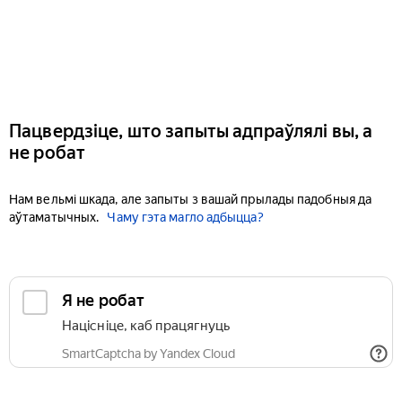
Пацвердзіце, што запыты адпраўлялі вы, а
не робат
Нам вельмі шкада, але запыты з вашай прылады падобныя да
аўтаматычных.
Чаму гэта магло адбыцца?
Я не робат
Націсніце, каб працягнуць
SmartCaptcha by Yandex Cloud