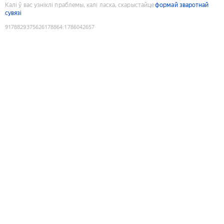
Калі ў вас узніклі праблемы, калі ласка, скарыстайце
формай зваротнай
сувязі
9178829375626178864
:
1786042657