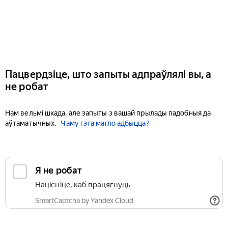
Пацвердзіце, што запыты адпраўлялі вы, а
не робат
Нам вельмі шкада, але запыты з вашай прылады падобныя да
аўтаматычных.
Чаму гэта магло адбыцца?
Я не робат
Націсніце, каб працягнуць
SmartCaptcha by Yandex Cloud