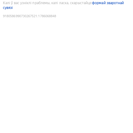
Калі ў вас узніклі праблемы, калі ласка, скарыстайце
формай зваротнай
сувязі
9180586990730267521
:
1786068848