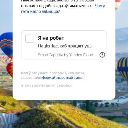
Нам вельмі шкада, але запыты з вашай
прылады падобныя да аўтаматычных.
Чаму
гэта магло адбыцца?
Я не робат
Націсніце, каб працягнуць
SmartCaptcha by Yandex Cloud
Калі ў вас узніклі праблемы, калі ласка,
скарыстайце
формай зваротнай сувязі
9182471460378918609
:
1786096929