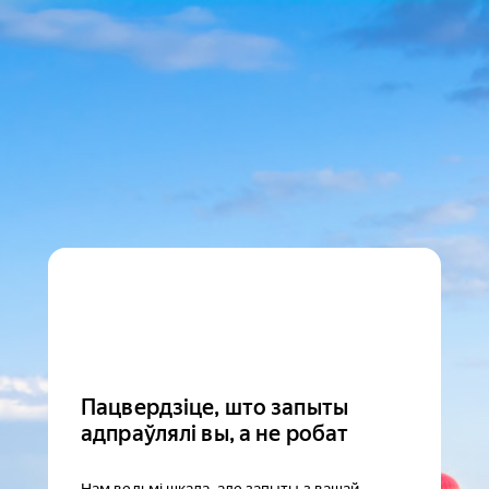
Пацвердзіце, што запыты
адпраўлялі вы, а не робат