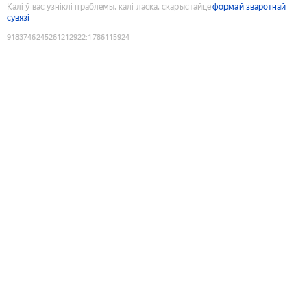
Калі ў вас узніклі праблемы, калі ласка, скарыстайце
формай зваротнай
сувязі
9183746245261212922
:
1786115924