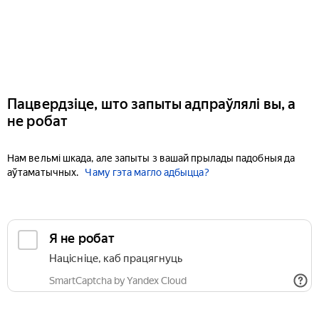
Пацвердзіце, што запыты адпраўлялі вы, а
не робат
Нам вельмі шкада, але запыты з вашай прылады падобныя да
аўтаматычных.
Чаму гэта магло адбыцца?
Я не робат
Націсніце, каб працягнуць
SmartCaptcha by Yandex Cloud