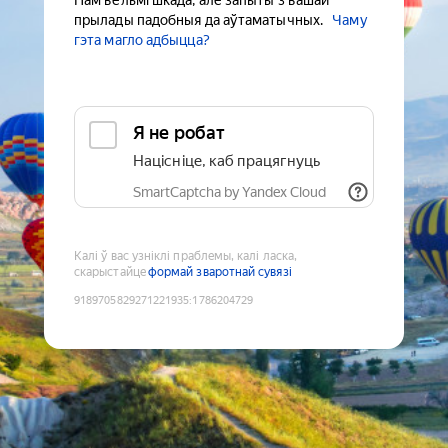
Нам вельмі шкада, але запыты з вашай
прылады падобныя да аўтаматычных.
Чаму
гэта магло адбыцца?
Я не робат
Націсніце, каб працягнуць
SmartCaptcha by Yandex Cloud
Калі ў вас узніклі праблемы, калі ласка,
скарыстайце
формай зваротнай сувязі
9189705829271221935
:
1786204729