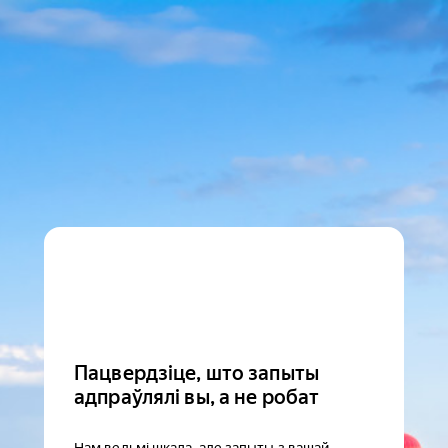
Пацвердзіце, што запыты
адпраўлялі вы, а не робат