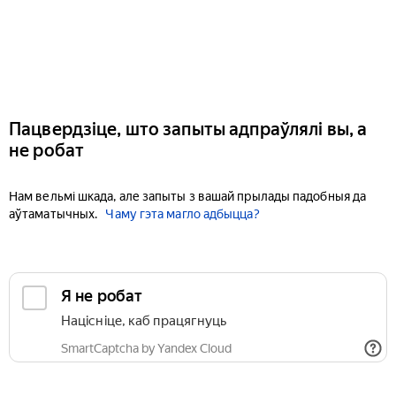
Пацвердзіце, што запыты адпраўлялі вы, а
не робат
Нам вельмі шкада, але запыты з вашай прылады падобныя да
аўтаматычных.
Чаму гэта магло адбыцца?
Я не робат
Націсніце, каб працягнуць
SmartCaptcha by Yandex Cloud