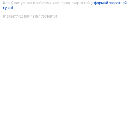
Калі ў вас узніклі праблемы, калі ласка, скарыстайце
формай зваротнай
сувязі
9187247742515044915
:
1786168101