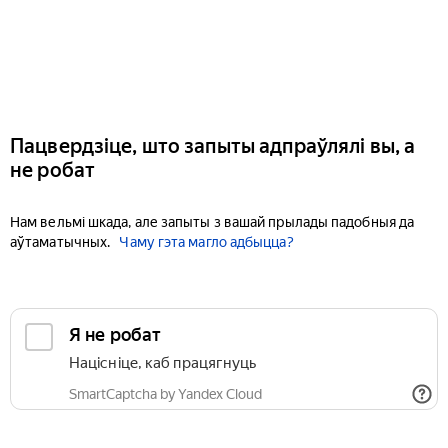
Пацвердзіце, што запыты адпраўлялі вы, а
не робат
Нам вельмі шкада, але запыты з вашай прылады падобныя да
аўтаматычных.
Чаму гэта магло адбыцца?
Я не робат
Націсніце, каб працягнуць
SmartCaptcha by Yandex Cloud