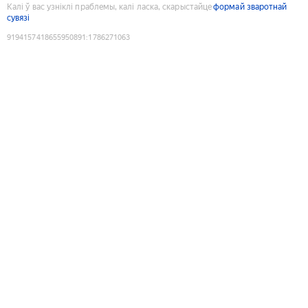
Калі ў вас узніклі праблемы, калі ласка, скарыстайце
формай зваротнай
сувязі
9194157418655950891
:
1786271063